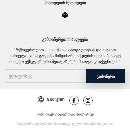
ᲛᲘᲬᲝᲓᲔᲑᲘᲡ ᲛᲔᲗᲝᲓᲔᲑᲘ
ᲒᲐᲛᲝᲘᲬᲔᲠᲔᲗ ᲡᲘᲐᲮᲚᲔᲔᲑᲘ
"შემოუერთდით „Linzebi“-ის საზოგადოებას და იყავით
პირველი, ვინც გაიგებს მიმდინარე აქციების შესახებ, ასევე
მიიღეთ ექსკლუზიური შეთავაზებები მხოლოდ თქვენთვის!"
ᲒᲐᲛᲝᲬᲔᲠᲐ
Georgian
კონფიდენციალურობის პოლიტიკა
საავტორო უფლებები ©Linzebi.ge, ყველა უფლება დაცულია.