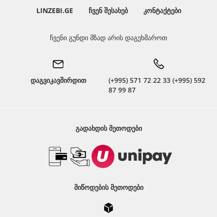
LINZEBI.GE
ᲩᲕᲔᲜ ᲨᲔᲡᲐᲮᲔᲑ
ᲙᲝᲜᲢᲐᲥᲢᲔᲑᲘ
ჩვენი გუნდი მზად არის დაგეხმაროთ
დაგვიკავშირდით
(+995) 571 72 22 33 (+995) 592
87 99 87
ᲒᲐᲓᲐᲮᲓᲘᲡ ᲛᲔᲗᲝᲓᲔᲑᲘ
ᲛᲘᲬᲝᲓᲔᲑᲘᲡ ᲛᲔᲗᲝᲓᲔᲑᲘ