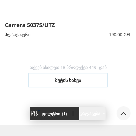
Carrera 5037S/UTZ
პლასტიკური
190.00 GEL
თქვენ იხილეთ 18 პროდუქტი 449 -დან
ᲛᲔᲢᲘᲡ ᲜᲐᲮᲕᲐ
დალაგება
ფილტრი
(
1
)