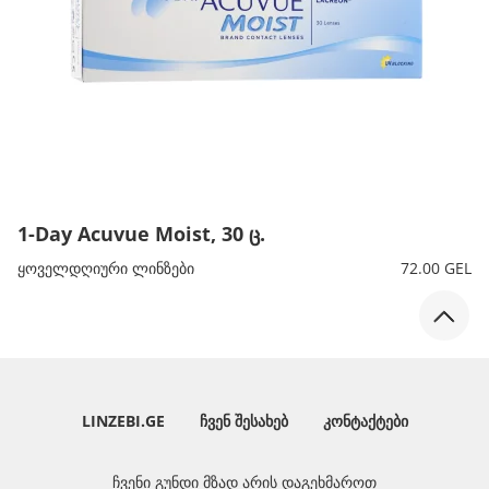
1-Day Acuvue Moist, 30 ც.
ყოველდღიური ლინზები
72.00 GEL
LINZEBI.GE
ᲩᲕᲔᲜ ᲨᲔᲡᲐᲮᲔᲑ
ᲙᲝᲜᲢᲐᲥᲢᲔᲑᲘ
ჩვენი გუნდი მზად არის დაგეხმაროთ