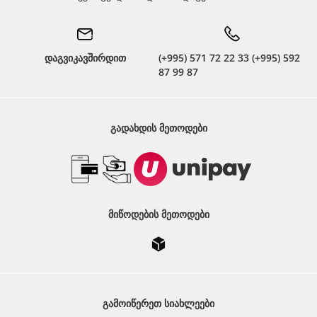
დაგვიკავშირდით
(+995) 571 72 22 33 (+995) 592
87 99 87
ᲒᲐᲓᲐᲮᲓᲘᲡ ᲛᲔᲗᲝᲓᲔᲑᲘ
ᲛᲘᲬᲝᲓᲔᲑᲘᲡ ᲛᲔᲗᲝᲓᲔᲑᲘ
ᲒᲐᲛᲝᲘᲬᲔᲠᲔᲗ ᲡᲘᲐᲮᲚᲔᲔᲑᲘ