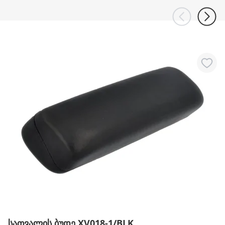
სათვალის ბუდე XV018-1/BLK