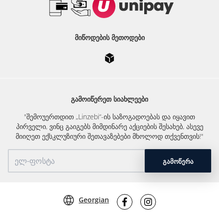
ᲛᲘᲬᲝᲓᲔᲑᲘᲡ ᲛᲔᲗᲝᲓᲔᲑᲘ
ᲒᲐᲛᲝᲘᲬᲔᲠᲔᲗ ᲡᲘᲐᲮᲚᲔᲔᲑᲘ
"შემოუერთდით „Linzebi“-ის საზოგადოებას და იყავით
პირველი, ვინც გაიგებს მიმდინარე აქციების შესახებ, ასევე
მიიღეთ ექსკლუზიური შეთავაზებები მხოლოდ თქვენთვის!"
ᲒᲐᲛᲝᲬᲔᲠᲐ
Georgian