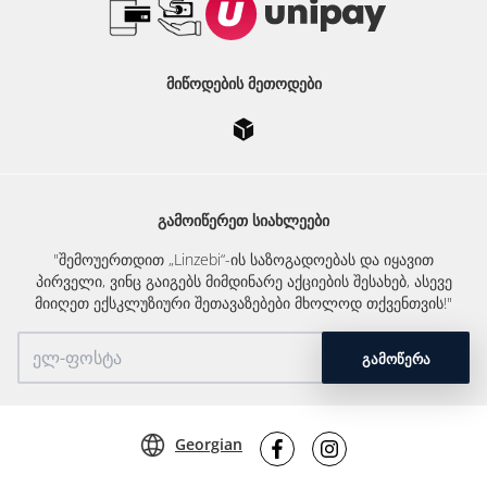
ᲛᲘᲬᲝᲓᲔᲑᲘᲡ ᲛᲔᲗᲝᲓᲔᲑᲘ
ᲒᲐᲛᲝᲘᲬᲔᲠᲔᲗ ᲡᲘᲐᲮᲚᲔᲔᲑᲘ
"შემოუერთდით „Linzebi“-ის საზოგადოებას და იყავით
პირველი, ვინც გაიგებს მიმდინარე აქციების შესახებ, ასევე
მიიღეთ ექსკლუზიური შეთავაზებები მხოლოდ თქვენთვის!"
ᲒᲐᲛᲝᲬᲔᲠᲐ
Georgian