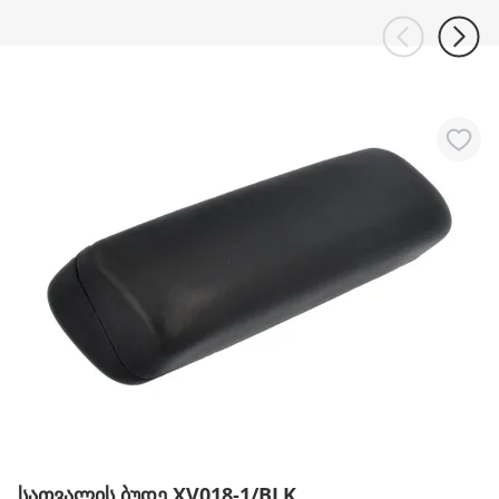
სათვალის ბუდე XV018-1/BLK