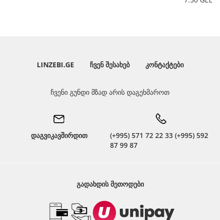
LINZEBI.GE
ᲩᲕᲔᲜ ᲨᲔᲡᲐᲮᲔᲑ
ᲙᲝᲜᲢᲐᲥᲢᲔᲑᲘ
ჩვენი გუნდი მზად არის დაგეხმაროთ
დაგვიკავშირდით
(+995) 571 72 22 33 (+995) 592
87 99 87
ᲒᲐᲓᲐᲮᲓᲘᲡ ᲛᲔᲗᲝᲓᲔᲑᲘ