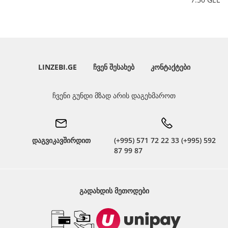
LINZEBI.GE
ᲩᲕᲔᲜ ᲨᲔᲡᲐᲮᲔᲑ
ᲙᲝᲜᲢᲐᲥᲢᲔᲑᲘ
ჩვენი გუნდი მზად არის დაგეხმაროთ
დაგვიკავშირდით
(+995) 571 72 22 33 (+995) 592
87 99 87
ᲒᲐᲓᲐᲮᲓᲘᲡ ᲛᲔᲗᲝᲓᲔᲑᲘ