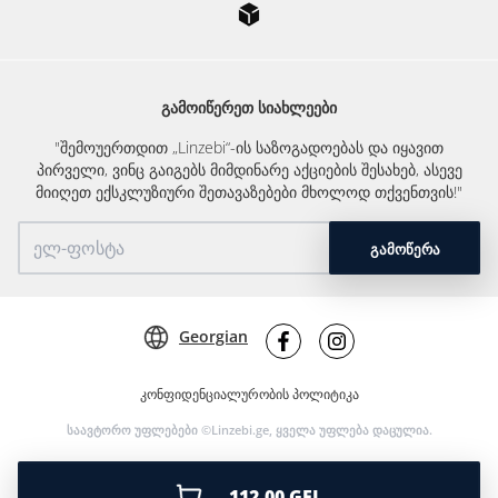
ᲒᲐᲛᲝᲘᲬᲔᲠᲔᲗ ᲡᲘᲐᲮᲚᲔᲔᲑᲘ
"შემოუერთდით „Linzebi“-ის საზოგადოებას და იყავით
პირველი, ვინც გაიგებს მიმდინარე აქციების შესახებ, ასევე
მიიღეთ ექსკლუზიური შეთავაზებები მხოლოდ თქვენთვის!"
ᲒᲐᲛᲝᲬᲔᲠᲐ
Georgian
კონფიდენციალურობის პოლიტიკა
საავტორო უფლებები ©Linzebi.ge, ყველა უფლება დაცულია.
112.00 GEL