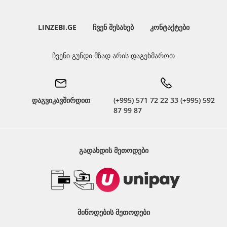
LINZEBI.GE
ᲩᲕᲔᲜ ᲨᲔᲡᲐᲮᲔᲑ
ᲙᲝᲜᲢᲐᲥᲢᲔᲑᲘ
ჩვენი გუნდი მზად არის დაგეხმაროთ
დაგვიკავშირდით
(+995) 571 72 22 33 (+995) 592
87 99 87
ᲒᲐᲓᲐᲮᲓᲘᲡ ᲛᲔᲗᲝᲓᲔᲑᲘ
ᲛᲘᲬᲝᲓᲔᲑᲘᲡ ᲛᲔᲗᲝᲓᲔᲑᲘ