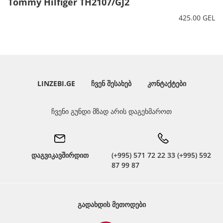
Tommy Hilfiger TH2107/GJ2
425.00 GEL
LINZEBI.GE
ᲩᲕᲔᲜ ᲨᲔᲡᲐᲮᲔᲑ
ᲙᲝᲜᲢᲐᲥᲢᲔᲑᲘ
ჩვენი გუნდი მზად არის დაგეხმაროთ
დაგვიკავშირდით
(+995) 571 72 22 33 (+995) 592
87 99 87
ᲒᲐᲓᲐᲮᲓᲘᲡ ᲛᲔᲗᲝᲓᲔᲑᲘ