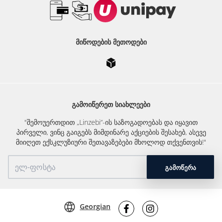
ᲛᲘᲬᲝᲓᲔᲑᲘᲡ ᲛᲔᲗᲝᲓᲔᲑᲘ
ᲒᲐᲛᲝᲘᲬᲔᲠᲔᲗ ᲡᲘᲐᲮᲚᲔᲔᲑᲘ
"შემოუერთდით „Linzebi“-ის საზოგადოებას და იყავით
პირველი, ვინც გაიგებს მიმდინარე აქციების შესახებ, ასევე
მიიღეთ ექსკლუზიური შეთავაზებები მხოლოდ თქვენთვის!"
ᲒᲐᲛᲝᲬᲔᲠᲐ
Georgian