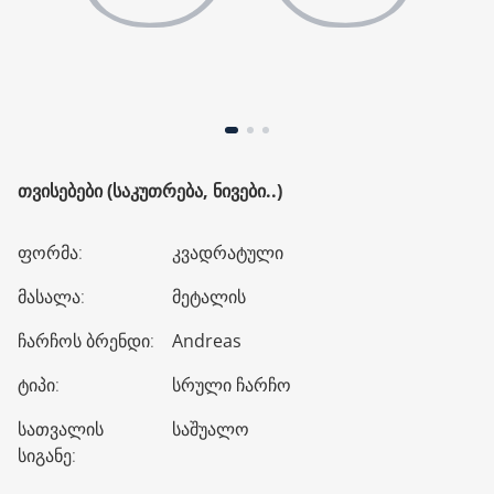
ᲗᲕᲘᲡᲔᲑᲔᲑᲘ (ᲡᲐᲙᲣᲗᲠᲔᲑᲐ, ᲜᲘᲕᲔᲑᲘ..)
ფორმა
:
კვადრატული
მასალა
:
მეტალის
ჩარჩოს ბრენდი
:
Andreas
ტიპი
:
სრული ჩარჩო
სათვალის
საშუალო
სიგანე
: