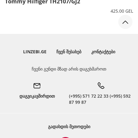
Tommy Hilfiger TH2107/GJ2
425.00 GEL
LINZEBI.GE
ᲩᲕᲔᲜ ᲨᲔᲡᲐᲮᲔᲑ
ᲙᲝᲜᲢᲐᲥᲢᲔᲑᲘ
ჩვენი გუნდი მზად არის დაგეხმაროთ
დაგვიკავშირდით
(+995) 571 72 22 33 (+995) 592
87 99 87
ᲒᲐᲓᲐᲮᲓᲘᲡ ᲛᲔᲗᲝᲓᲔᲑᲘ