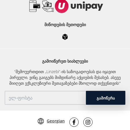
ᲛᲘᲬᲝᲓᲔᲑᲘᲡ ᲛᲔᲗᲝᲓᲔᲑᲘ
ᲒᲐᲛᲝᲘᲬᲔᲠᲔᲗ ᲡᲘᲐᲮᲚᲔᲔᲑᲘ
"შემოუერთდით „Linzebi“-ის საზოგადოებას და იყავით
პირველი, ვინც გაიგებს მიმდინარე აქციების შესახებ, ასევე
მიიღეთ ექსკლუზიური შეთავაზებები მხოლოდ თქვენთვის!"
ᲒᲐᲛᲝᲬᲔᲠᲐ
Georgian