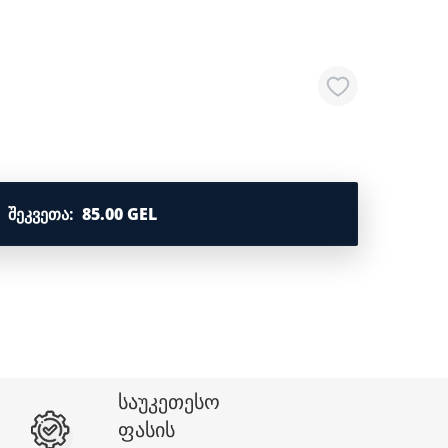
ᲨᲔᲙᲕᲔᲗᲐ
:
85.00 GEL
საუკეთესო
ფასის