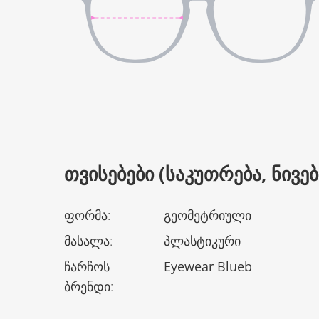
ᲗᲕᲘᲡᲔᲑᲔᲑᲘ (ᲡᲐᲙᲣᲗᲠᲔᲑᲐ, ᲜᲘᲕᲔᲑᲘ
ფორმა
:
გეომეტრიული
მასალა
:
პლასტიკური
ჩარჩოს
Eyewear Blueb
ბრენდი
: