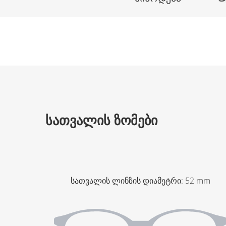
ᲡᲐᲗᲕᲐᲚᲘᲡ ᲖᲝᲛᲔᲑᲘ
სათვალის ლინზის დიამეტრი
:
52
mm