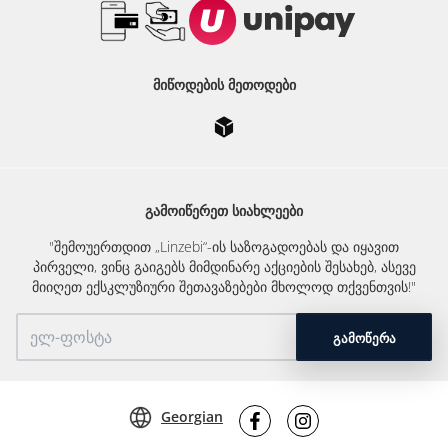
ᲛᲘᲬᲝᲓᲔᲑᲘᲡ ᲛᲔᲗᲝᲓᲔᲑᲘ
ᲒᲐᲛᲝᲘᲬᲔᲠᲔᲗ ᲡᲘᲐᲮᲚᲔᲔᲑᲘ
"შემოუერთდით „Linzebi“-ის საზოგადოებას და იყავით
პირველი, ვინც გაიგებს მიმდინარე აქციების შესახებ, ასევე
მიიღეთ ექსკლუზიური შეთავაზებები მხოლოდ თქვენთვის!"
ᲒᲐᲛᲝᲬᲔᲠᲐ
Georgian