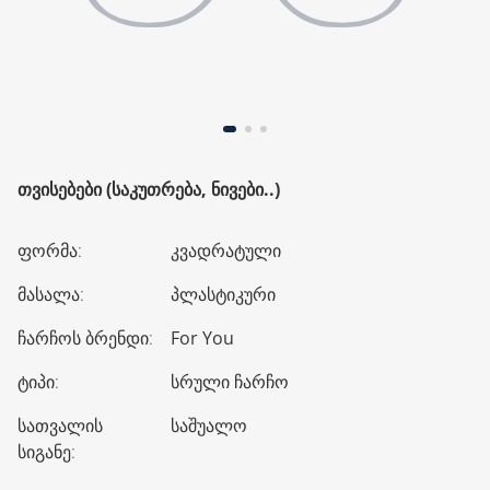
ᲗᲕᲘᲡᲔᲑᲔᲑᲘ (ᲡᲐᲙᲣᲗᲠᲔᲑᲐ, ᲜᲘᲕᲔᲑᲘ..)
ფორმა
:
კვადრატული
მასალა
:
პლასტიკური
ჩარჩოს ბრენდი
:
For You
ტიპი
:
სრული ჩარჩო
სათვალის
საშუალო
სიგანე
: