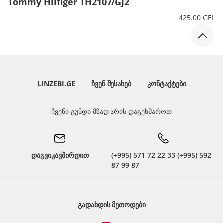
Tommy Hilfiger TH2107/GJ2
425.00 GEL
LINZEBI.GE
ᲩᲕᲔᲜ ᲨᲔᲡᲐᲮᲔᲑ
ᲙᲝᲜᲢᲐᲥᲢᲔᲑᲘ
ჩვენი გუნდი მზად არის დაგეხმაროთ
დაგვიკავშირდით
(+995) 571 72 22 33 (+995) 592
87 99 87
ᲒᲐᲓᲐᲮᲓᲘᲡ ᲛᲔᲗᲝᲓᲔᲑᲘ