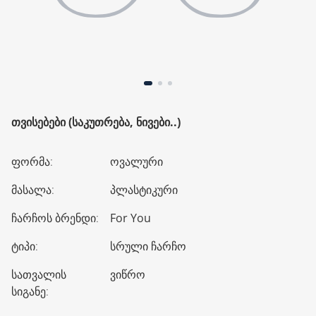
ᲗᲕᲘᲡᲔᲑᲔᲑᲘ (ᲡᲐᲙᲣᲗᲠᲔᲑᲐ, ᲜᲘᲕᲔᲑᲘ..)
ფორმა
:
ოვალური
მასალა
:
პლასტიკური
ჩარჩოს ბრენდი
:
For You
ტიპი
:
სრული ჩარჩო
სათვალის
ვიწრო
სიგანე
: