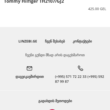
Tommy Hilfiger TH2107/GJ2
425.00 GEL
LINZEBI.GE
ᲩᲕᲔᲜ ᲨᲔᲡᲐᲮᲔᲑ
ᲙᲝᲜᲢᲐᲥᲢᲔᲑᲘ
ჩვენი გუნდი მზად არის დაგეხმაროთ
დაგვიკავშირდით
(+995) 571 72 22 33 (+995) 592
87 99 87
ᲒᲐᲓᲐᲮᲓᲘᲡ ᲛᲔᲗᲝᲓᲔᲑᲘ