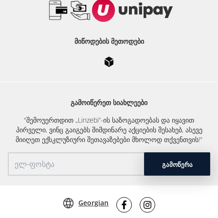
ᲛᲘᲬᲝᲓᲔᲑᲘᲡ ᲛᲔᲗᲝᲓᲔᲑᲘ
ᲒᲐᲛᲝᲘᲬᲔᲠᲔᲗ ᲡᲘᲐᲮᲚᲔᲔᲑᲘ
"შემოუერთდით „Linzebi“-ის საზოგადოებას და იყავით
პირველი, ვინც გაიგებს მიმდინარე აქციების შესახებ, ასევე
მიიღეთ ექსკლუზიური შეთავაზებები მხოლოდ თქვენთვის!"
ᲒᲐᲛᲝᲬᲔᲠᲐ
Georgian