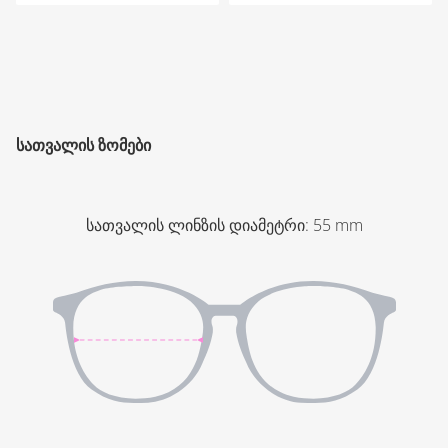
ᲡᲐᲗᲕᲐᲚᲘᲡ ᲖᲝᲛᲔᲑᲘ
სათვალის ლინზის დიამეტრი
:
55
mm