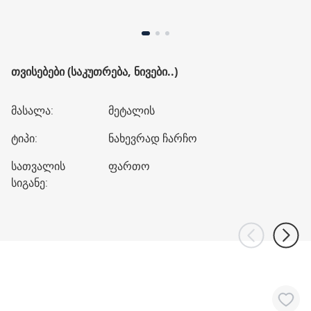
ᲗᲕᲘᲡᲔᲑᲔᲑᲘ (ᲡᲐᲙᲣᲗᲠᲔᲑᲐ, ᲜᲘᲕᲔᲑᲘ..)
მასალა
:
მეტალის
ტიპი
:
ნახევრად ჩარჩო
სათვალის
ფართო
სიგანე
: