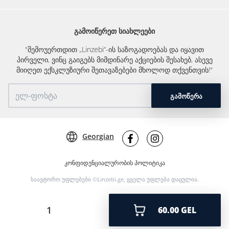
ᲒᲐᲛᲝᲘᲬᲔᲠᲔᲗ ᲡᲘᲐᲮᲚᲔᲔᲑᲘ
"შემოუერთდით „Linzebi“-ის საზოგადოებას და იყავით
პირველი, ვინც გაიგებს მიმდინარე აქციების შესახებ, ასევე
მიიღეთ ექსკლუზიური შეთავაზებები მხოლოდ თქვენთვის!"
ᲒᲐᲛᲝᲬᲔᲠᲐ
Georgian
კონფიდენციალურობის პოლიტიკა
საავტორო უფლებები ©Linzebi.ge, ყველა უფლება დაცულია.
60.00 GEL