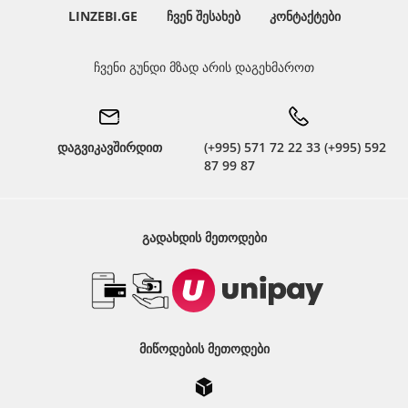
LINZEBI.GE
ᲩᲕᲔᲜ ᲨᲔᲡᲐᲮᲔᲑ
ᲙᲝᲜᲢᲐᲥᲢᲔᲑᲘ
ჩვენი გუნდი მზად არის დაგეხმაროთ
დაგვიკავშირდით
(+995) 571 72 22 33 (+995) 592
87 99 87
ᲒᲐᲓᲐᲮᲓᲘᲡ ᲛᲔᲗᲝᲓᲔᲑᲘ
ᲛᲘᲬᲝᲓᲔᲑᲘᲡ ᲛᲔᲗᲝᲓᲔᲑᲘ