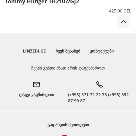
Tommy Hilfiger TH2107/GJ2
425.00 GEL
LINZEBI.GE
ᲩᲕᲔᲜ ᲨᲔᲡᲐᲮᲔᲑ
ᲙᲝᲜᲢᲐᲥᲢᲔᲑᲘ
ჩვენი გუნდი მზად არის დაგეხმაროთ
დაგვიკავშირდით
(+995) 571 72 22 33 (+995) 592
87 99 87
ᲒᲐᲓᲐᲮᲓᲘᲡ ᲛᲔᲗᲝᲓᲔᲑᲘ