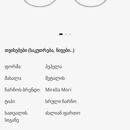
ᲗᲕᲘᲡᲔᲑᲔᲑᲘ (ᲡᲐᲙᲣᲗᲠᲔᲑᲐ, ᲜᲘᲕᲔᲑᲘ..)
ფორმა
:
პეპელა
მასალა
:
მეტალის
ჩარჩოს ბრენდი
:
Mirella Mori
ტიპი
:
სრული ჩარჩო
სათვალის
ძალიან ფართო
სიგანე
: