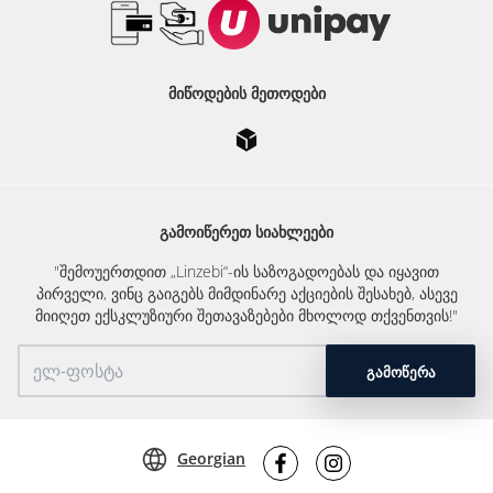
ᲛᲘᲬᲝᲓᲔᲑᲘᲡ ᲛᲔᲗᲝᲓᲔᲑᲘ
ᲒᲐᲛᲝᲘᲬᲔᲠᲔᲗ ᲡᲘᲐᲮᲚᲔᲔᲑᲘ
"შემოუერთდით „Linzebi“-ის საზოგადოებას და იყავით
პირველი, ვინც გაიგებს მიმდინარე აქციების შესახებ, ასევე
მიიღეთ ექსკლუზიური შეთავაზებები მხოლოდ თქვენთვის!"
ᲒᲐᲛᲝᲬᲔᲠᲐ
Georgian