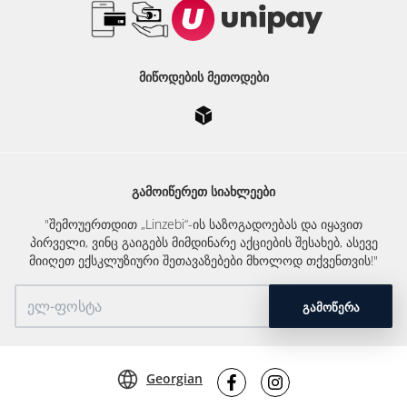
ᲛᲘᲬᲝᲓᲔᲑᲘᲡ ᲛᲔᲗᲝᲓᲔᲑᲘ
ᲒᲐᲛᲝᲘᲬᲔᲠᲔᲗ ᲡᲘᲐᲮᲚᲔᲔᲑᲘ
"შემოუერთდით „Linzebi“-ის საზოგადოებას და იყავით
პირველი, ვინც გაიგებს მიმდინარე აქციების შესახებ, ასევე
მიიღეთ ექსკლუზიური შეთავაზებები მხოლოდ თქვენთვის!"
ᲒᲐᲛᲝᲬᲔᲠᲐ
Georgian