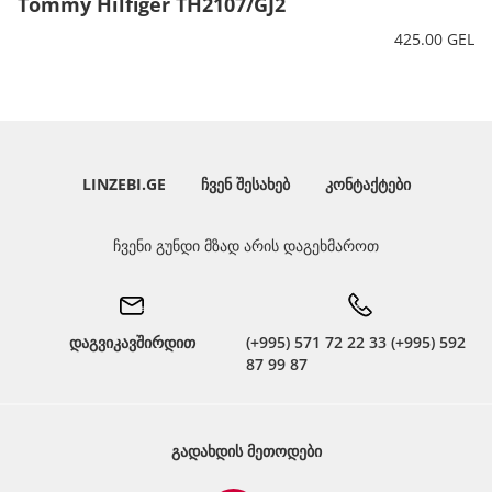
Tommy Hilfiger TH2107/GJ2
425.00 GEL
LINZEBI.GE
ᲩᲕᲔᲜ ᲨᲔᲡᲐᲮᲔᲑ
ᲙᲝᲜᲢᲐᲥᲢᲔᲑᲘ
ჩვენი გუნდი მზად არის დაგეხმაროთ
დაგვიკავშირდით
(+995) 571 72 22 33 (+995) 592
87 99 87
ᲒᲐᲓᲐᲮᲓᲘᲡ ᲛᲔᲗᲝᲓᲔᲑᲘ