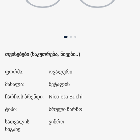
ᲗᲕᲘᲡᲔᲑᲔᲑᲘ (ᲡᲐᲙᲣᲗᲠᲔᲑᲐ, ᲜᲘᲕᲔᲑᲘ..)
ფორმა
:
ოვალური
მასალა
:
მეტალის
ჩარჩოს ბრენდი
:
Nicoleta Buchi
ტიპი
:
სრული ჩარჩო
სათვალის
ვიწრო
სიგანე
: