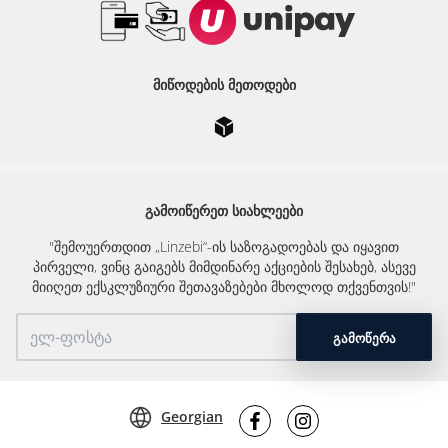
ᲛᲘᲬᲝᲓᲔᲑᲘᲡ ᲛᲔᲗᲝᲓᲔᲑᲘ
ᲒᲐᲛᲝᲘᲬᲔᲠᲔᲗ ᲡᲘᲐᲮᲚᲔᲔᲑᲘ
"შემოუერთდით „Linzebi“-ის საზოგადოებას და იყავით
პირველი, ვინც გაიგებს მიმდინარე აქციების შესახებ, ასევე
მიიღეთ ექსკლუზიური შეთავაზებები მხოლოდ თქვენთვის!"
ᲒᲐᲛᲝᲬᲔᲠᲐ
Georgian