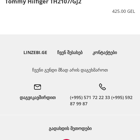
Tommy Hilfiger TH2107/GJ2
425.00 GEL
LINZEBI.GE
ᲩᲕᲔᲜ ᲨᲔᲡᲐᲮᲔᲑ
ᲙᲝᲜᲢᲐᲥᲢᲔᲑᲘ
ჩვენი გუნდი მზად არის დაგეხმაროთ
დაგვიკავშირდით
(+995) 571 72 22 33 (+995) 592
87 99 87
ᲒᲐᲓᲐᲮᲓᲘᲡ ᲛᲔᲗᲝᲓᲔᲑᲘ