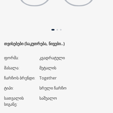
ᲗᲕᲘᲡᲔᲑᲔᲑᲘ (ᲡᲐᲙᲣᲗᲠᲔᲑᲐ, ᲜᲘᲕᲔᲑᲘ..)
ფორმა
:
კვადრატული
მასალა
:
მეტალის
ჩარჩოს ბრენდი
:
Together
ტიპი
:
სრული ჩარჩო
სათვალის
საშუალო
სიგანე
: