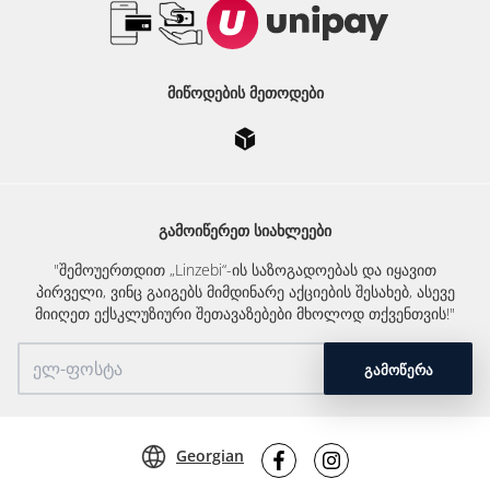
ᲛᲘᲬᲝᲓᲔᲑᲘᲡ ᲛᲔᲗᲝᲓᲔᲑᲘ
ᲒᲐᲛᲝᲘᲬᲔᲠᲔᲗ ᲡᲘᲐᲮᲚᲔᲔᲑᲘ
"შემოუერთდით „Linzebi“-ის საზოგადოებას და იყავით
პირველი, ვინც გაიგებს მიმდინარე აქციების შესახებ, ასევე
მიიღეთ ექსკლუზიური შეთავაზებები მხოლოდ თქვენთვის!"
ᲒᲐᲛᲝᲬᲔᲠᲐ
Georgian