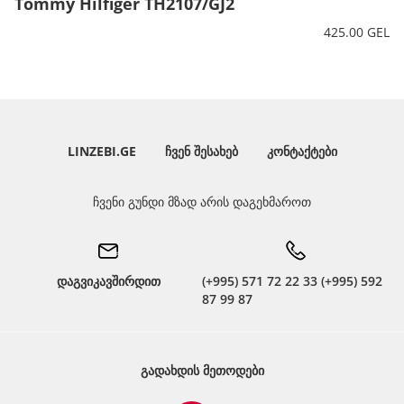
Tommy Hilfiger TH2107/GJ2
425.00 GEL
LINZEBI.GE
ᲩᲕᲔᲜ ᲨᲔᲡᲐᲮᲔᲑ
ᲙᲝᲜᲢᲐᲥᲢᲔᲑᲘ
ჩვენი გუნდი მზად არის დაგეხმაროთ
დაგვიკავშირდით
(+995) 571 72 22 33 (+995) 592
87 99 87
ᲒᲐᲓᲐᲮᲓᲘᲡ ᲛᲔᲗᲝᲓᲔᲑᲘ