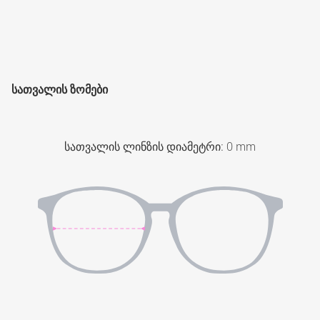
ᲡᲐᲗᲕᲐᲚᲘᲡ ᲖᲝᲛᲔᲑᲘ
სათვალის ლინზის დიამეტრი
:
0
mm