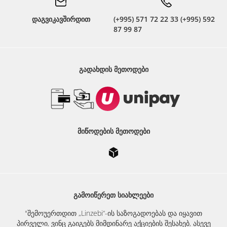
დაგვიკავშირდით
(+995) 571 72 22 33 (+995) 592
87 99 87
ᲒᲐᲓᲐᲮᲓᲘᲡ ᲛᲔᲗᲝᲓᲔᲑᲘ
ᲛᲘᲬᲝᲓᲔᲑᲘᲡ ᲛᲔᲗᲝᲓᲔᲑᲘ
ᲒᲐᲛᲝᲘᲬᲔᲠᲔᲗ ᲡᲘᲐᲮᲚᲔᲔᲑᲘ
"შემოუერთდით „Linzebi“-ის საზოგადოებას და იყავით
პირველი, ვინც გაიგებს მიმდინარე აქციების შესახებ, ასევე