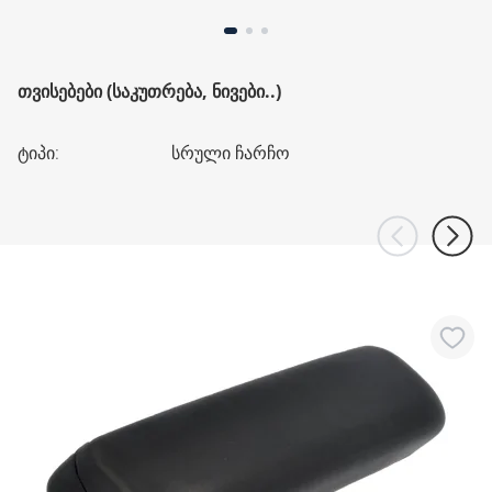
ᲗᲕᲘᲡᲔᲑᲔᲑᲘ (ᲡᲐᲙᲣᲗᲠᲔᲑᲐ, ᲜᲘᲕᲔᲑᲘ..)
ტიპი
:
სრული ჩარჩო