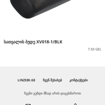
სათვალის ბუდე XV018-1/BLK
7.50 GEL
LINZEBI.GE
ᲩᲕᲔᲜ ᲨᲔᲡᲐᲮᲔᲑ
ᲙᲝᲜᲢᲐᲥᲢᲔᲑᲘ
ჩვენი გუნდი მზად არის დაგეხმაროთ