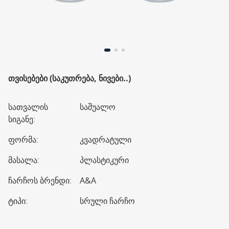
ᲗᲕᲘᲡᲔᲑᲔᲑᲘ (ᲡᲐᲙᲣᲗᲠᲔᲑᲐ, ᲜᲘᲕᲔᲑᲘ..)
სათვალის
საშუალო
სიგანე
:
ფორმა
:
კვადრატული
მასალა
:
პლასტიკური
ჩარჩოს ბრენდი
:
A&A
ტიპი
:
სრული ჩარჩო