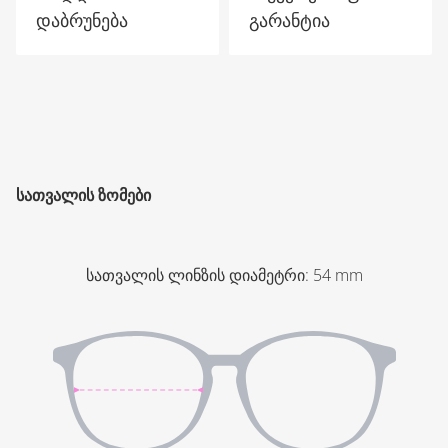
დაბრუნება
გარანტია
ᲡᲐᲗᲕᲐᲚᲘᲡ ᲖᲝᲛᲔᲑᲘ
სათვალის ლინზის დიამეტრი
:
54
mm