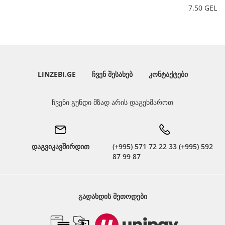
7.50 GEL
LINZEBI.GE
ᲩᲕᲔᲜ ᲨᲔᲡᲐᲮᲔᲑ
ᲙᲝᲜᲢᲐᲥᲢᲔᲑᲘ
ჩვენი გუნდი მზად არის დაგეხმაროთ
დაგვიკავშირდით
(+995) 571 72 22 33 (+995) 592
87 99 87
ᲒᲐᲓᲐᲮᲓᲘᲡ ᲛᲔᲗᲝᲓᲔᲑᲘ