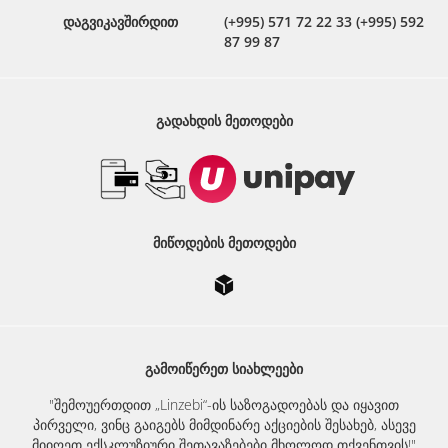
დაგვიკავშირდით
(+995) 571 72 22 33 (+995) 592
87 99 87
ᲒᲐᲓᲐᲮᲓᲘᲡ ᲛᲔᲗᲝᲓᲔᲑᲘ
ᲛᲘᲬᲝᲓᲔᲑᲘᲡ ᲛᲔᲗᲝᲓᲔᲑᲘ
ᲒᲐᲛᲝᲘᲬᲔᲠᲔᲗ ᲡᲘᲐᲮᲚᲔᲔᲑᲘ
"შემოუერთდით „Linzebi“-ის საზოგადოებას და იყავით
პირველი, ვინც გაიგებს მიმდინარე აქციების შესახებ, ასევე
მიიღეთ ექსკლუზიური შეთავაზებები მხოლოდ თქვენთვის!"