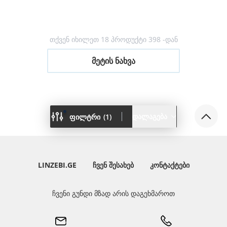
თქვენ იხილეთ 18 პროდუქტი 398 -დან
ᲛᲔᲢᲘᲡ ᲜᲐᲮᲕᲐ
დალაგება
ფილტრი
(
1
)
LINZEBI.GE
ᲩᲕᲔᲜ ᲨᲔᲡᲐᲮᲔᲑ
ᲙᲝᲜᲢᲐᲥᲢᲔᲑᲘ
ჩვენი გუნდი მზად არის დაგეხმაროთ