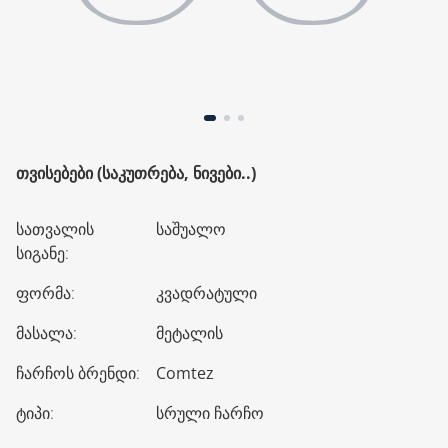
ᲗᲕᲘᲡᲔᲑᲔᲑᲘ (ᲡᲐᲙᲣᲗᲠᲔᲑᲐ, ᲜᲘᲕᲔᲑᲘ..)
სათვალის
საშუალო
სიგანე
:
ფორმა
:
კვადრატული
მასალა
:
მეტალის
ჩარჩოს ბრენდი
:
Comtez
ტიპი
:
სრული ჩარჩო