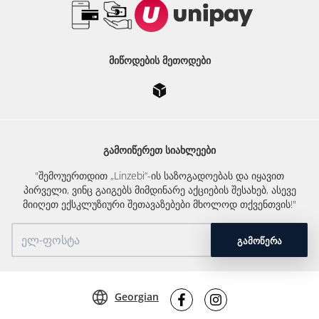
ᲛᲘᲬᲝᲓᲔᲑᲘᲡ ᲛᲔᲗᲝᲓᲔᲑᲘ
ᲒᲐᲛᲝᲘᲬᲔᲠᲔᲗ ᲡᲘᲐᲮᲚᲔᲔᲑᲘ
"შემოუერთდით „Linzebi“-ის საზოგადოებას და იყავით
პირველი, ვინც გაიგებს მიმდინარე აქციების შესახებ, ასევე
მიიღეთ ექსკლუზიური შეთავაზებები მხოლოდ თქვენთვის!"
ᲒᲐᲛᲝᲬᲔᲠᲐ
Georgian