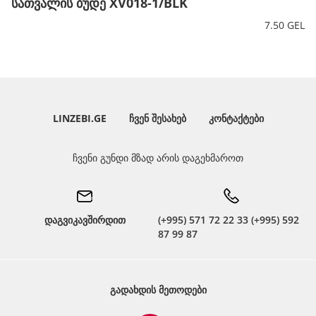
სათვალის ბუდე XV018-1/BLK
7.50 GEL
LINZEBI.GE
ᲩᲕᲔᲜ ᲨᲔᲡᲐᲮᲔᲑ
ᲙᲝᲜᲢᲐᲥᲢᲔᲑᲘ
ჩვენი გუნდი მზად არის დაგეხმაროთ
დაგვიკავშირდით
(+995) 571 72 22 33 (+995) 592
87 99 87
ᲒᲐᲓᲐᲮᲓᲘᲡ ᲛᲔᲗᲝᲓᲔᲑᲘ