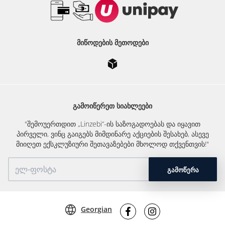
ᲛᲘᲬᲝᲓᲔᲑᲘᲡ ᲛᲔᲗᲝᲓᲔᲑᲘ
ᲒᲐᲛᲝᲘᲬᲔᲠᲔᲗ ᲡᲘᲐᲮᲚᲔᲔᲑᲘ
"შემოუერთდით „Linzebi“-ის საზოგადოებას და იყავით
პირველი, ვინც გაიგებს მიმდინარე აქციების შესახებ, ასევე
მიიღეთ ექსკლუზიური შეთავაზებები მხოლოდ თქვენთვის!"
ᲒᲐᲛᲝᲬᲔᲠᲐ
Georgian