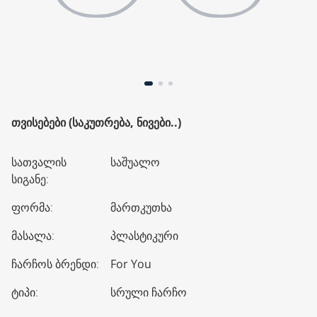
ᲗᲕᲘᲡᲔᲑᲔᲑᲘ (ᲡᲐᲙᲣᲗᲠᲔᲑᲐ, ᲜᲘᲕᲔᲑᲘ..)
სათვალის
საშუალო
სიგანე
:
ფორმა
:
მართკუთხა
მასალა
:
პლასტიკური
ჩარჩოს ბრენდი
:
For You
ტიპი
:
სრული ჩარჩო