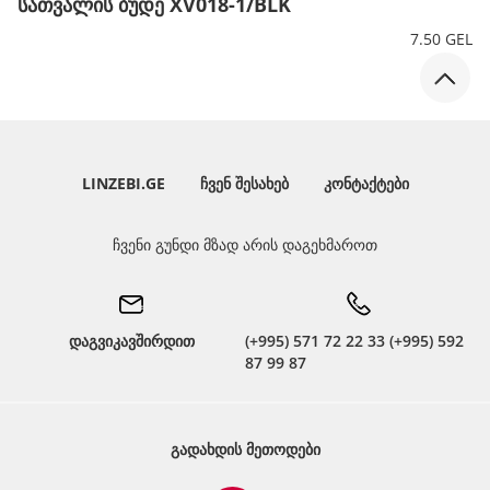
სათვალის ბუდე XV018-1/BLK
7.50 GEL
LINZEBI.GE
ᲩᲕᲔᲜ ᲨᲔᲡᲐᲮᲔᲑ
ᲙᲝᲜᲢᲐᲥᲢᲔᲑᲘ
ჩვენი გუნდი მზად არის დაგეხმაროთ
დაგვიკავშირდით
(+995) 571 72 22 33 (+995) 592
87 99 87
ᲒᲐᲓᲐᲮᲓᲘᲡ ᲛᲔᲗᲝᲓᲔᲑᲘ