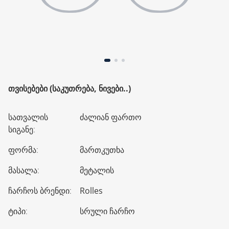
ᲗᲕᲘᲡᲔᲑᲔᲑᲘ (ᲡᲐᲙᲣᲗᲠᲔᲑᲐ, ᲜᲘᲕᲔᲑᲘ..)
სათვალის
ძალიან ფართო
სიგანე
:
ფორმა
:
მართკუთხა
მასალა
:
მეტალის
ჩარჩოს ბრენდი
:
Rolles
ტიპი
:
სრული ჩარჩო