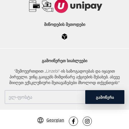
ᲛᲘᲬᲝᲓᲔᲑᲘᲡ ᲛᲔᲗᲝᲓᲔᲑᲘ
ᲒᲐᲛᲝᲘᲬᲔᲠᲔᲗ ᲡᲘᲐᲮᲚᲔᲔᲑᲘ
"შემოუერთდით „Linzebi“-ის საზოგადოებას და იყავით
პირველი, ვინც გაიგებს მიმდინარე აქციების შესახებ, ასევე
მიიღეთ ექსკლუზიური შეთავაზებები მხოლოდ თქვენთვის!"
ᲒᲐᲛᲝᲬᲔᲠᲐ
Georgian