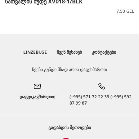
სათვალის ბუდე XV018-1/BLK
7.50 GEL
LINZEBI.GE
ᲩᲕᲔᲜ ᲨᲔᲡᲐᲮᲔᲑ
ᲙᲝᲜᲢᲐᲥᲢᲔᲑᲘ
ჩვენი გუნდი მზად არის დაგეხმაროთ
დაგვიკავშირდით
(+995) 571 72 22 33 (+995) 592
87 99 87
ᲒᲐᲓᲐᲮᲓᲘᲡ ᲛᲔᲗᲝᲓᲔᲑᲘ