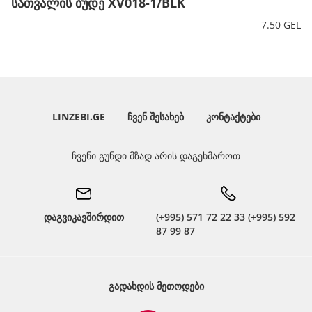
სათვალის ბუდე XV018-1/BLK
7.50 GEL
LINZEBI.GE
ᲩᲕᲔᲜ ᲨᲔᲡᲐᲮᲔᲑ
ᲙᲝᲜᲢᲐᲥᲢᲔᲑᲘ
ჩვენი გუნდი მზად არის დაგეხმაროთ
დაგვიკავშირდით
(+995) 571 72 22 33 (+995) 592
87 99 87
ᲒᲐᲓᲐᲮᲓᲘᲡ ᲛᲔᲗᲝᲓᲔᲑᲘ