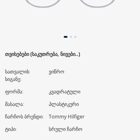
ᲗᲕᲘᲡᲔᲑᲔᲑᲘ (ᲡᲐᲙᲣᲗᲠᲔᲑᲐ, ᲜᲘᲕᲔᲑᲘ..)
სათვალის
ვიწრო
სიგანე
:
ფორმა
:
კვადრატული
მასალა
:
პლასტიკური
ჩარჩოს ბრენდი
:
Tommy Hilfiger
ტიპი
:
სრული ჩარჩო