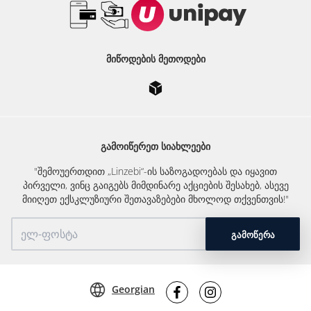
ᲛᲘᲬᲝᲓᲔᲑᲘᲡ ᲛᲔᲗᲝᲓᲔᲑᲘ
ᲒᲐᲛᲝᲘᲬᲔᲠᲔᲗ ᲡᲘᲐᲮᲚᲔᲔᲑᲘ
"შემოუერთდით „Linzebi“-ის საზოგადოებას და იყავით
პირველი, ვინც გაიგებს მიმდინარე აქციების შესახებ, ასევე
მიიღეთ ექსკლუზიური შეთავაზებები მხოლოდ თქვენთვის!"
ᲒᲐᲛᲝᲬᲔᲠᲐ
Georgian