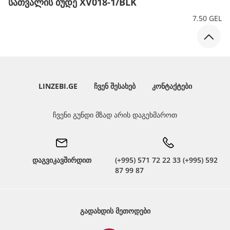
სათვალის ბუდე XV018-1/BLK
7.50 GEL
LINZEBI.GE
ᲩᲕᲔᲜ ᲨᲔᲡᲐᲮᲔᲑ
ᲙᲝᲜᲢᲐᲥᲢᲔᲑᲘ
ჩვენი გუნდი მზად არის დაგეხმაროთ
დაგვიკავშირდით
(+995) 571 72 22 33 (+995) 592
87 99 87
ᲒᲐᲓᲐᲮᲓᲘᲡ ᲛᲔᲗᲝᲓᲔᲑᲘ