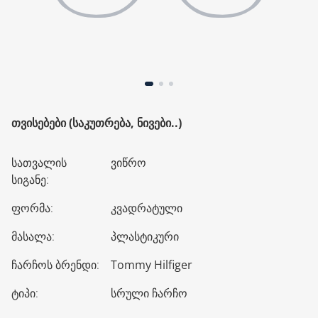
ᲗᲕᲘᲡᲔᲑᲔᲑᲘ (ᲡᲐᲙᲣᲗᲠᲔᲑᲐ, ᲜᲘᲕᲔᲑᲘ..)
სათვალის
ვიწრო
სიგანე
:
ფორმა
:
კვადრატული
მასალა
:
პლასტიკური
ჩარჩოს ბრენდი
:
Tommy Hilfiger
ტიპი
:
სრული ჩარჩო