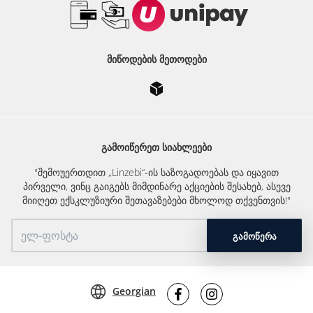
ᲛᲘᲬᲝᲓᲔᲑᲘᲡ ᲛᲔᲗᲝᲓᲔᲑᲘ
ᲒᲐᲛᲝᲘᲬᲔᲠᲔᲗ ᲡᲘᲐᲮᲚᲔᲔᲑᲘ
"შემოუერთდით „Linzebi“-ის საზოგადოებას და იყავით
პირველი, ვინც გაიგებს მიმდინარე აქციების შესახებ, ასევე
მიიღეთ ექსკლუზიური შეთავაზებები მხოლოდ თქვენთვის!"
ᲒᲐᲛᲝᲬᲔᲠᲐ
Georgian