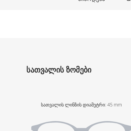
ᲡᲐᲗᲕᲐᲚᲘᲡ ᲖᲝᲛᲔᲑᲘ
სათვალის ლინზის დიამეტრი
:
45
mm