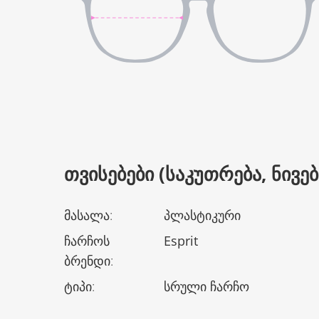
ᲗᲕᲘᲡᲔᲑᲔᲑᲘ (ᲡᲐᲙᲣᲗᲠᲔᲑᲐ, ᲜᲘᲕᲔᲑᲘ
მასალა
:
პლასტიკური
ჩარჩოს
Esprit
ბრენდი
:
ტიპი
:
სრული ჩარჩო