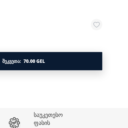
ᲨᲔᲙᲕᲔᲗᲐ
:
70.00 GEL
საუკეთესო
ფასის