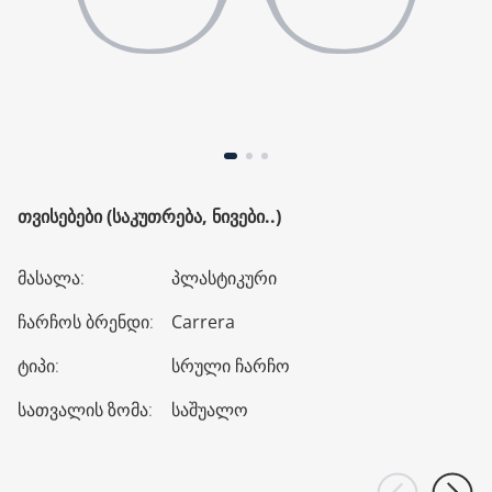
ᲗᲕᲘᲡᲔᲑᲔᲑᲘ (ᲡᲐᲙᲣᲗᲠᲔᲑᲐ, ᲜᲘᲕᲔᲑᲘ..)
მასალა
:
პლასტიკური
ჩარჩოს ბრენდი
:
Carrera
ტიპი
:
სრული ჩარჩო
სათვალის ზომა
:
საშუალო