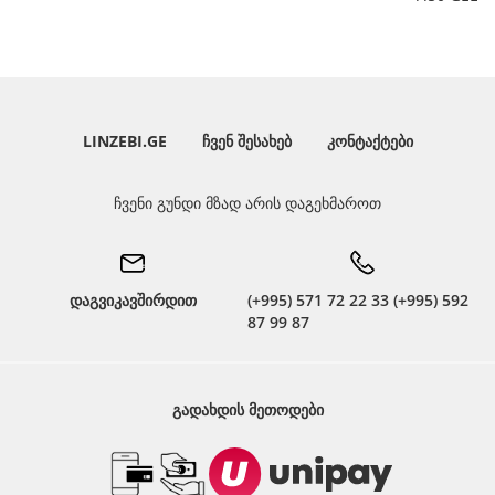
LINZEBI.GE
ᲩᲕᲔᲜ ᲨᲔᲡᲐᲮᲔᲑ
ᲙᲝᲜᲢᲐᲥᲢᲔᲑᲘ
ჩვენი გუნდი მზად არის დაგეხმაროთ
დაგვიკავშირდით
(+995) 571 72 22 33 (+995) 592
87 99 87
ᲒᲐᲓᲐᲮᲓᲘᲡ ᲛᲔᲗᲝᲓᲔᲑᲘ