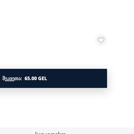
ᲨᲔᲙᲕᲔᲗᲐ
:
65.00 GEL