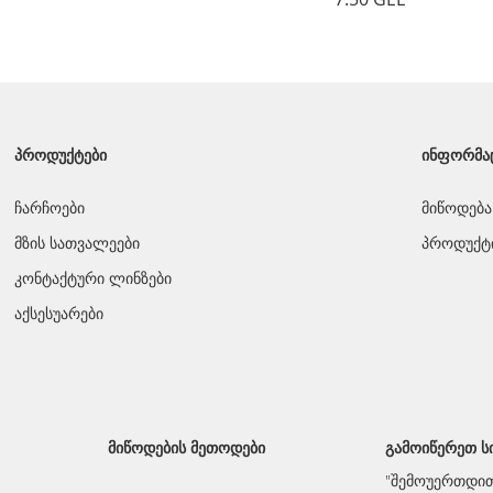
სათვალის ბუდე XV018-1/BRN
7.50 GEL
ᲞᲠᲝᲓᲣᲥᲢᲔᲑᲘ
ᲘᲜᲤᲝᲠᲛᲐ
ჩარჩოები
მიწოდება
მზის სათვალეები
პროდუქტი
კონტაქტური ლინზები
აქსესუარები