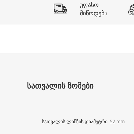
უფასო
მიწოდება
ᲡᲐᲗᲕᲐᲚᲘᲡ ᲖᲝᲛᲔᲑᲘ
სათვალის ლინზის დიამეტრი
:
52
mm