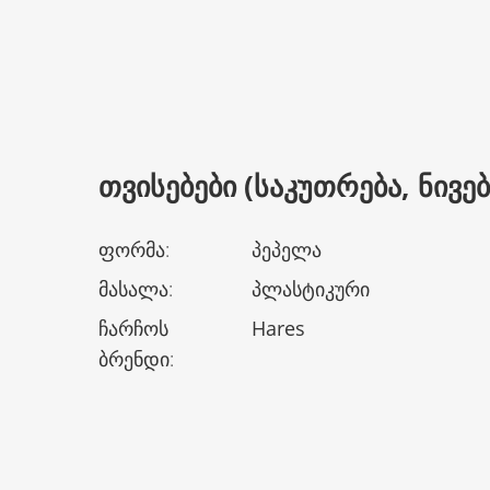
ᲗᲕᲘᲡᲔᲑᲔᲑᲘ (ᲡᲐᲙᲣᲗᲠᲔᲑᲐ, ᲜᲘᲕᲔᲑᲘ
ფორმა
:
პეპელა
მასალა
:
პლასტიკური
ჩარჩოს
Hares