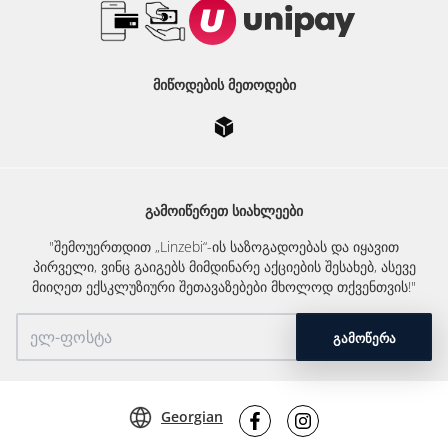
ᲛᲘᲬᲝᲓᲔᲑᲘᲡ ᲛᲔᲗᲝᲓᲔᲑᲘ
ᲒᲐᲛᲝᲘᲬᲔᲠᲔᲗ ᲡᲘᲐᲮᲚᲔᲔᲑᲘ
"შემოუერთდით „Linzebi“-ის საზოგადოებას და იყავით
პირველი, ვინც გაიგებს მიმდინარე აქციების შესახებ, ასევე
მიიღეთ ექსკლუზიური შეთავაზებები მხოლოდ თქვენთვის!"
ᲒᲐᲛᲝᲬᲔᲠᲐ
Georgian