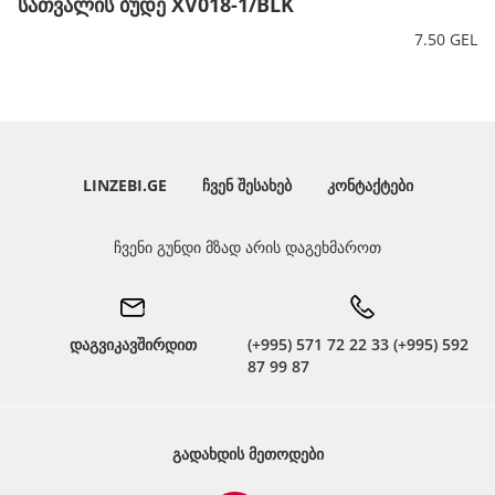
სათვალის ბუდე XV018-1/BLK
7.50 GEL
LINZEBI.GE
ᲩᲕᲔᲜ ᲨᲔᲡᲐᲮᲔᲑ
ᲙᲝᲜᲢᲐᲥᲢᲔᲑᲘ
ჩვენი გუნდი მზად არის დაგეხმაროთ
დაგვიკავშირდით
(+995) 571 72 22 33 (+995) 592
87 99 87
ᲒᲐᲓᲐᲮᲓᲘᲡ ᲛᲔᲗᲝᲓᲔᲑᲘ