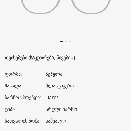
ᲗᲕᲘᲡᲔᲑᲔᲑᲘ (ᲡᲐᲙᲣᲗᲠᲔᲑᲐ, ᲜᲘᲕᲔᲑᲘ..)
ფორმა
:
პეპელა
მასალა
:
პლასტიკური
ჩარჩოს ბრენდი
:
Hares
ტიპი
:
სრული ჩარჩო
სათვალის ზომა
:
საშუალო