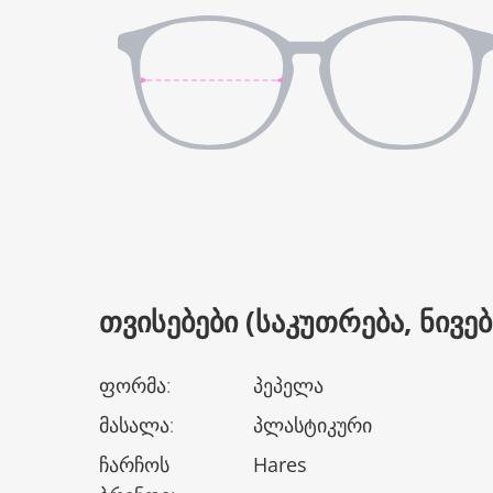
ᲗᲕᲘᲡᲔᲑᲔᲑᲘ (ᲡᲐᲙᲣᲗᲠᲔᲑᲐ, ᲜᲘᲕᲔᲑᲘ
ფორმა
:
პეპელა
მასალა
:
პლასტიკური
ჩარჩოს
Hares