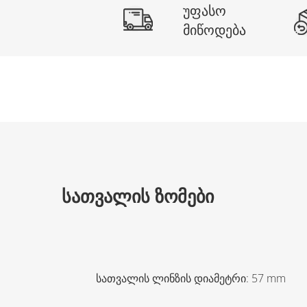
უფასო
მიწოდება
ᲡᲐᲗᲕᲐᲚᲘᲡ ᲖᲝᲛᲔᲑᲘ
სათვალის ლინზის დიამეტრი
:
57
mm