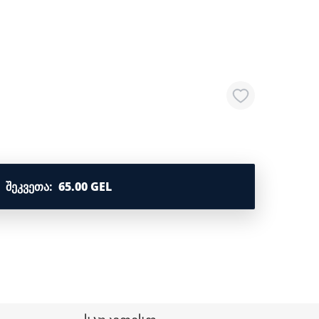
ᲨᲔᲙᲕᲔᲗᲐ
:
65.00 GEL