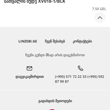
სათვალის ბუდე XV018-1/BLK
7.50 GEL
LINZEBI.GE
ᲩᲕᲔᲜ ᲨᲔᲡᲐᲮᲔᲑ
ᲙᲝᲜᲢᲐᲥᲢᲔᲑᲘ
ჩვენი გუნდი მზად არის დაგეხმაროთ
დაგვიკავშირდით
(+995) 571 72 22 33 (+995) 592
87 99 87
ᲒᲐᲓᲐᲮᲓᲘᲡ ᲛᲔᲗᲝᲓᲔᲑᲘ