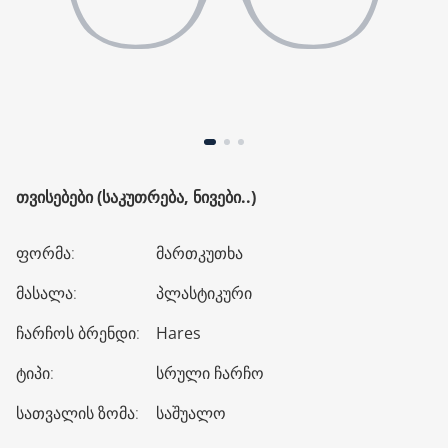
ᲗᲕᲘᲡᲔᲑᲔᲑᲘ (ᲡᲐᲙᲣᲗᲠᲔᲑᲐ, ᲜᲘᲕᲔᲑᲘ..)
ფორმა
:
მართკუთხა
მასალა
:
პლასტიკური
ჩარჩოს ბრენდი
:
Hares
ტიპი
:
სრული ჩარჩო
სათვალის ზომა
:
საშუალო