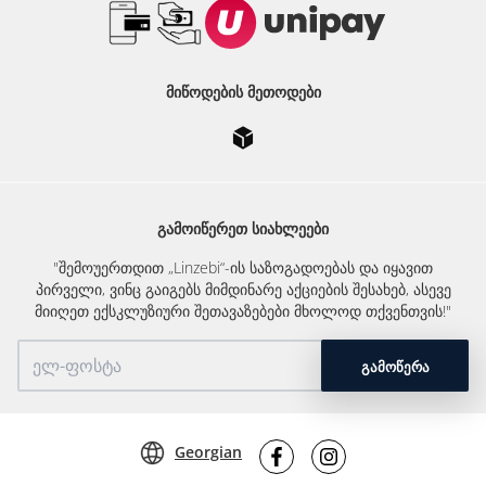
ᲛᲘᲬᲝᲓᲔᲑᲘᲡ ᲛᲔᲗᲝᲓᲔᲑᲘ
ᲒᲐᲛᲝᲘᲬᲔᲠᲔᲗ ᲡᲘᲐᲮᲚᲔᲔᲑᲘ
"შემოუერთდით „Linzebi“-ის საზოგადოებას და იყავით
პირველი, ვინც გაიგებს მიმდინარე აქციების შესახებ, ასევე
მიიღეთ ექსკლუზიური შეთავაზებები მხოლოდ თქვენთვის!"
ᲒᲐᲛᲝᲬᲔᲠᲐ
Georgian