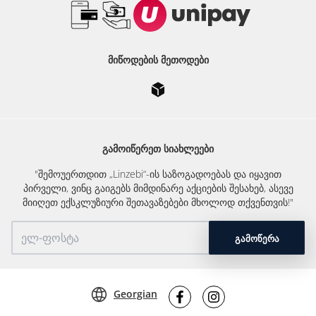
ᲛᲘᲬᲝᲓᲔᲑᲘᲡ ᲛᲔᲗᲝᲓᲔᲑᲘ
ᲒᲐᲛᲝᲘᲬᲔᲠᲔᲗ ᲡᲘᲐᲮᲚᲔᲔᲑᲘ
"შემოუერთდით „Linzebi“-ის საზოგადოებას და იყავით
პირველი, ვინც გაიგებს მიმდინარე აქციების შესახებ, ასევე
მიიღეთ ექსკლუზიური შეთავაზებები მხოლოდ თქვენთვის!"
ᲒᲐᲛᲝᲬᲔᲠᲐ
Georgian