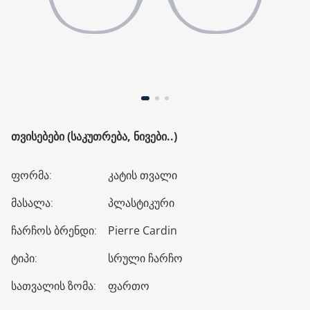
ᲗᲕᲘᲡᲔᲑᲔᲑᲘ (ᲡᲐᲙᲣᲗᲠᲔᲑᲐ, ᲜᲘᲕᲔᲑᲘ..)
ფორმა
:
კატის თვალი
მასალა
:
პლასტიკური
ჩარჩოს ბრენდი
:
Pierre Cardin
ტიპი
:
სრული ჩარჩო
სათვალის ზომა
:
ფართო