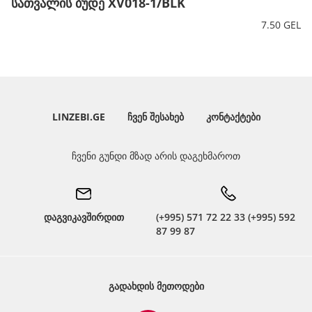
სათვალის ბუდე XV018-1/BLK
7.50 GEL
LINZEBI.GE
ᲩᲕᲔᲜ ᲨᲔᲡᲐᲮᲔᲑ
ᲙᲝᲜᲢᲐᲥᲢᲔᲑᲘ
ჩვენი გუნდი მზად არის დაგეხმაროთ
დაგვიკავშირდით
(+995) 571 72 22 33 (+995) 592
87 99 87
ᲒᲐᲓᲐᲮᲓᲘᲡ ᲛᲔᲗᲝᲓᲔᲑᲘ