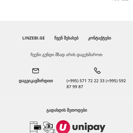
LINZEBI.GE
ᲩᲕᲔᲜ ᲨᲔᲡᲐᲮᲔᲑ
ᲙᲝᲜᲢᲐᲥᲢᲔᲑᲘ
ჩვენი გუნდი მზად არის დაგეხმაროთ
დაგვიკავშირდით
(+995) 571 72 22 33 (+995) 592
87 99 87
ᲒᲐᲓᲐᲮᲓᲘᲡ ᲛᲔᲗᲝᲓᲔᲑᲘ