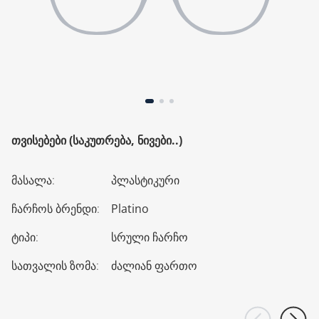
ᲗᲕᲘᲡᲔᲑᲔᲑᲘ (ᲡᲐᲙᲣᲗᲠᲔᲑᲐ, ᲜᲘᲕᲔᲑᲘ..)
მასალა
:
პლასტიკური
ჩარჩოს ბრენდი
:
Platino
ტიპი
:
სრული ჩარჩო
სათვალის ზომა
:
ძალიან ფართო