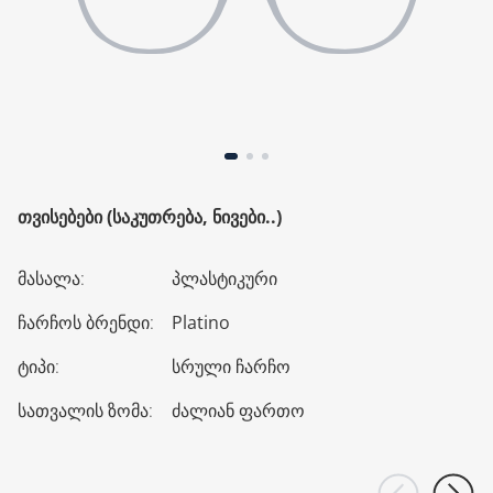
ᲗᲕᲘᲡᲔᲑᲔᲑᲘ (ᲡᲐᲙᲣᲗᲠᲔᲑᲐ, ᲜᲘᲕᲔᲑᲘ..)
მასალა
:
პლასტიკური
ჩარჩოს ბრენდი
:
Platino
ტიპი
:
სრული ჩარჩო
სათვალის ზომა
:
ძალიან ფართო