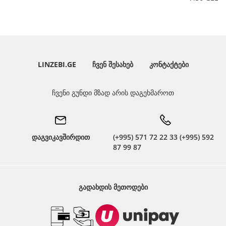
LINZEBI.GE
ᲩᲕᲔᲜ ᲨᲔᲡᲐᲮᲔᲑ
ᲙᲝᲜᲢᲐᲥᲢᲔᲑᲘ
ჩვენი გუნდი მზად არის დაგეხმაროთ
დაგვიკავშირდით
(+995) 571 72 22 33 (+995) 592
87 99 87
ᲒᲐᲓᲐᲮᲓᲘᲡ ᲛᲔᲗᲝᲓᲔᲑᲘ