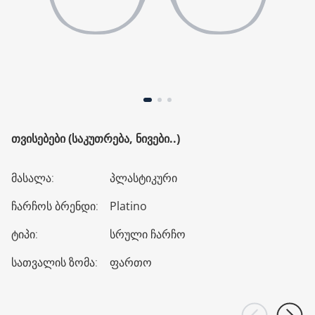
ᲗᲕᲘᲡᲔᲑᲔᲑᲘ (ᲡᲐᲙᲣᲗᲠᲔᲑᲐ, ᲜᲘᲕᲔᲑᲘ..)
მასალა
:
პლასტიკური
ჩარჩოს ბრენდი
:
Platino
ტიპი
:
სრული ჩარჩო
სათვალის ზომა
:
ფართო