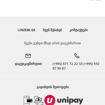
LINZEBI.GE
ᲩᲕᲔᲜ ᲨᲔᲡᲐᲮᲔᲑ
ᲙᲝᲜᲢᲐᲥᲢᲔᲑᲘ
ჩვენი გუნდი მზად არის დაგეხმაროთ
დაგვიკავშირდით
(+995) 571 72 22 33 (+995) 592
87 99 87
ᲒᲐᲓᲐᲮᲓᲘᲡ ᲛᲔᲗᲝᲓᲔᲑᲘ