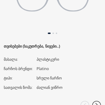
ᲗᲕᲘᲡᲔᲑᲔᲑᲘ (ᲡᲐᲙᲣᲗᲠᲔᲑᲐ, ᲜᲘᲕᲔᲑᲘ..)
მასალა
:
პლასტიკური
ჩარჩოს ბრენდი
:
Platino
ტიპი
:
სრული ჩარჩო
სათვალის ზომა
:
ძალიან ვიწრო