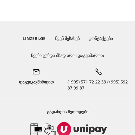
LINZEBI.GE
ᲩᲕᲔᲜ ᲨᲔᲡᲐᲮᲔᲑ
ᲙᲝᲜᲢᲐᲥᲢᲔᲑᲘ
ჩვენი გუნდი მზად არის დაგეხმაროთ
დაგვიკავშირდით
(+995) 571 72 22 33 (+995) 592
87 99 87
ᲒᲐᲓᲐᲮᲓᲘᲡ ᲛᲔᲗᲝᲓᲔᲑᲘ