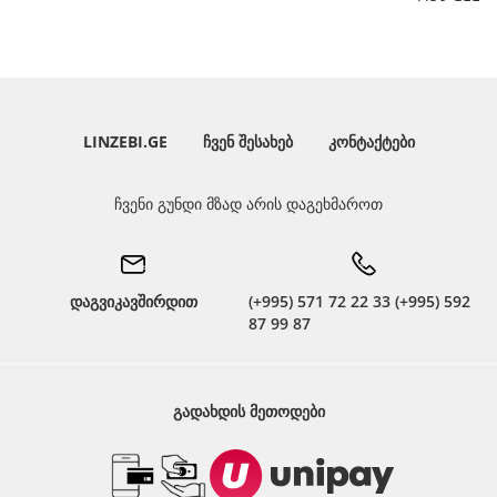
LINZEBI.GE
ᲩᲕᲔᲜ ᲨᲔᲡᲐᲮᲔᲑ
ᲙᲝᲜᲢᲐᲥᲢᲔᲑᲘ
ჩვენი გუნდი მზად არის დაგეხმაროთ
დაგვიკავშირდით
(+995) 571 72 22 33 (+995) 592
87 99 87
ᲒᲐᲓᲐᲮᲓᲘᲡ ᲛᲔᲗᲝᲓᲔᲑᲘ