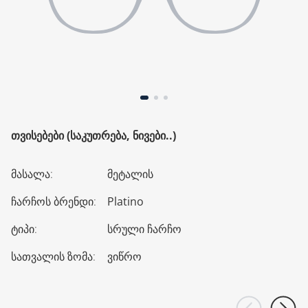
ᲗᲕᲘᲡᲔᲑᲔᲑᲘ (ᲡᲐᲙᲣᲗᲠᲔᲑᲐ, ᲜᲘᲕᲔᲑᲘ..)
მასალა
:
მეტალის
ჩარჩოს ბრენდი
:
Platino
ტიპი
:
სრული ჩარჩო
სათვალის ზომა
:
ვიწრო