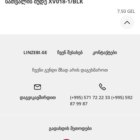
სათვალის ბუდე XV018-1/BLK
7.50 GEL
LINZEBI.GE
ᲩᲕᲔᲜ ᲨᲔᲡᲐᲮᲔᲑ
ᲙᲝᲜᲢᲐᲥᲢᲔᲑᲘ
ჩვენი გუნდი მზად არის დაგეხმაროთ
დაგვიკავშირდით
(+995) 571 72 22 33 (+995) 592
87 99 87
ᲒᲐᲓᲐᲮᲓᲘᲡ ᲛᲔᲗᲝᲓᲔᲑᲘ