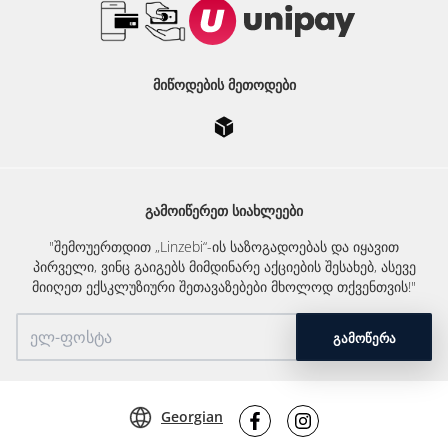
ᲛᲘᲬᲝᲓᲔᲑᲘᲡ ᲛᲔᲗᲝᲓᲔᲑᲘ
ᲒᲐᲛᲝᲘᲬᲔᲠᲔᲗ ᲡᲘᲐᲮᲚᲔᲔᲑᲘ
"შემოუერთდით „Linzebi“-ის საზოგადოებას და იყავით
პირველი, ვინც გაიგებს მიმდინარე აქციების შესახებ, ასევე
მიიღეთ ექსკლუზიური შეთავაზებები მხოლოდ თქვენთვის!"
ᲒᲐᲛᲝᲬᲔᲠᲐ
Georgian