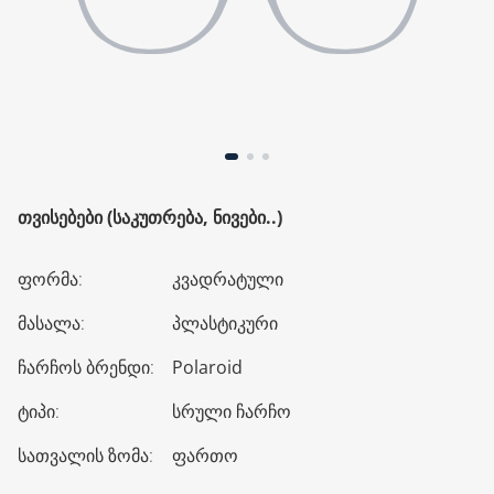
ᲗᲕᲘᲡᲔᲑᲔᲑᲘ (ᲡᲐᲙᲣᲗᲠᲔᲑᲐ, ᲜᲘᲕᲔᲑᲘ..)
ფორმა
:
კვადრატული
მასალა
:
პლასტიკური
ჩარჩოს ბრენდი
:
Polaroid
ტიპი
:
სრული ჩარჩო
სათვალის ზომა
:
ფართო