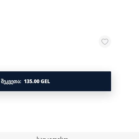
ᲨᲔᲙᲕᲔᲗᲐ
:
135.00 GEL