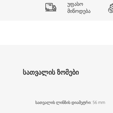
უფასო
მიწოდება
ᲡᲐᲗᲕᲐᲚᲘᲡ ᲖᲝᲛᲔᲑᲘ
სათვალის ლინზის დიამეტრი
:
56
mm