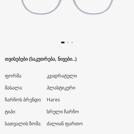
ᲗᲕᲘᲡᲔᲑᲔᲑᲘ (ᲡᲐᲙᲣᲗᲠᲔᲑᲐ, ᲜᲘᲕᲔᲑᲘ..)
ფორმა
:
კვადრატული
მასალა
:
პლასტიკური
ჩარჩოს ბრენდი
:
Hares
ტიპი
:
სრული ჩარჩო
სათვალის ზომა
:
ძალიან ფართო