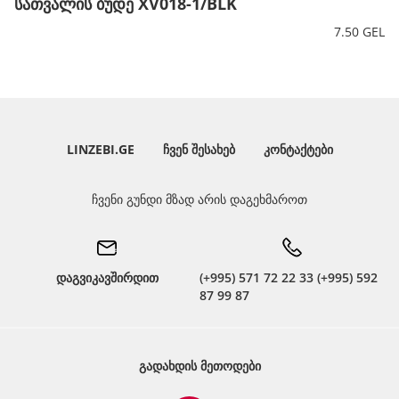
სათვალის ბუდე XV018-1/BLK
7.50 GEL
LINZEBI.GE
ᲩᲕᲔᲜ ᲨᲔᲡᲐᲮᲔᲑ
ᲙᲝᲜᲢᲐᲥᲢᲔᲑᲘ
ჩვენი გუნდი მზად არის დაგეხმაროთ
დაგვიკავშირდით
(+995) 571 72 22 33 (+995) 592
87 99 87
ᲒᲐᲓᲐᲮᲓᲘᲡ ᲛᲔᲗᲝᲓᲔᲑᲘ