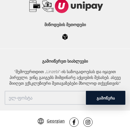
ᲛᲘᲬᲝᲓᲔᲑᲘᲡ ᲛᲔᲗᲝᲓᲔᲑᲘ
ᲒᲐᲛᲝᲘᲬᲔᲠᲔᲗ ᲡᲘᲐᲮᲚᲔᲔᲑᲘ
"შემოუერთდით „Linzebi“-ის საზოგადოებას და იყავით
პირველი, ვინც გაიგებს მიმდინარე აქციების შესახებ, ასევე
მიიღეთ ექსკლუზიური შეთავაზებები მხოლოდ თქვენთვის!"
ᲒᲐᲛᲝᲬᲔᲠᲐ
Georgian