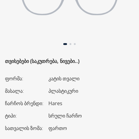
ᲗᲕᲘᲡᲔᲑᲔᲑᲘ (ᲡᲐᲙᲣᲗᲠᲔᲑᲐ, ᲜᲘᲕᲔᲑᲘ..)
ფორმა
:
კატის თვალი
მასალა
:
პლასტიკური
ჩარჩოს ბრენდი
:
Hares
ტიპი
:
სრული ჩარჩო
სათვალის ზომა
:
ფართო