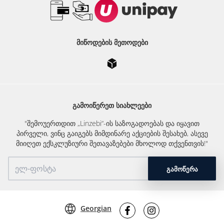
ᲛᲘᲬᲝᲓᲔᲑᲘᲡ ᲛᲔᲗᲝᲓᲔᲑᲘ
ᲒᲐᲛᲝᲘᲬᲔᲠᲔᲗ ᲡᲘᲐᲮᲚᲔᲔᲑᲘ
"შემოუერთდით „Linzebi“-ის საზოგადოებას და იყავით
პირველი, ვინც გაიგებს მიმდინარე აქციების შესახებ, ასევე
მიიღეთ ექსკლუზიური შეთავაზებები მხოლოდ თქვენთვის!"
ᲒᲐᲛᲝᲬᲔᲠᲐ
Georgian