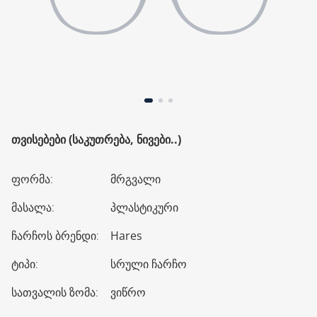
ᲗᲕᲘᲡᲔᲑᲔᲑᲘ (ᲡᲐᲙᲣᲗᲠᲔᲑᲐ, ᲜᲘᲕᲔᲑᲘ..)
ფორმა
:
მრგვალი
მასალა
:
პლასტიკური
ჩარჩოს ბრენდი
:
Hares
ტიპი
:
სრული ჩარჩო
სათვალის ზომა
:
ვიწრო