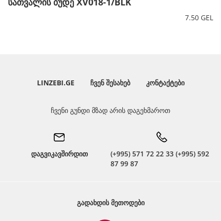
სათვალის ბუდე XV018-1/BLK
7.50 GEL
LINZEBI.GE
ᲩᲕᲔᲜ ᲨᲔᲡᲐᲮᲔᲑ
ᲙᲝᲜᲢᲐᲥᲢᲔᲑᲘ
ჩვენი გუნდი მზად არის დაგეხმაროთ
დაგვიკავშირდით
(+995) 571 72 22 33 (+995) 592
87 99 87
ᲒᲐᲓᲐᲮᲓᲘᲡ ᲛᲔᲗᲝᲓᲔᲑᲘ