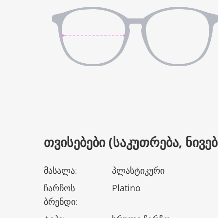
ᲗᲕᲘᲡᲔᲑᲔᲑᲘ (ᲡᲐᲙᲣᲗᲠᲔᲑᲐ, ᲜᲘᲕᲔᲑᲘ
მასალა
:
პლასტიკური
ჩარჩოს
Platino
ბრენდი
: