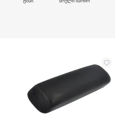
ტიპი
:
სრული ჩარჩო