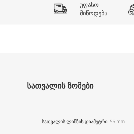
უფასო
მიწოდება
ᲡᲐᲗᲕᲐᲚᲘᲡ ᲖᲝᲛᲔᲑᲘ
სათვალის ლინზის დიამეტრი
:
56
mm