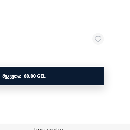
ᲨᲔᲙᲕᲔᲗᲐ
:
60.00 GEL