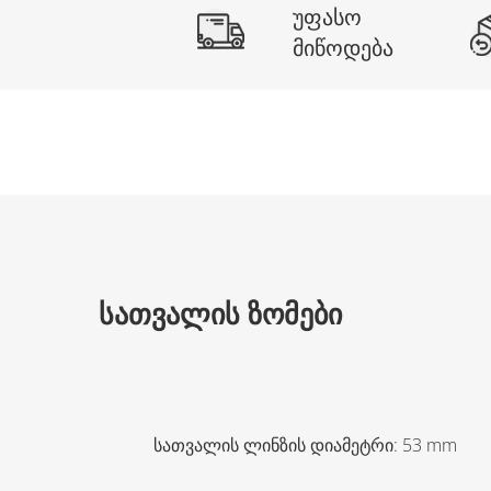
უფასო
მიწოდება
ᲡᲐᲗᲕᲐᲚᲘᲡ ᲖᲝᲛᲔᲑᲘ
სათვალის ლინზის დიამეტრი
:
53
mm