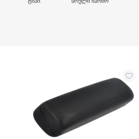
ტიპი
:
სრული ჩარჩო