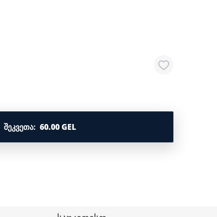
ᲨᲔᲙᲕᲔᲗᲐ
:
60.00 GEL