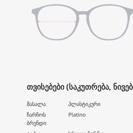
ᲗᲕᲘᲡᲔᲑᲔᲑᲘ (ᲡᲐᲙᲣᲗᲠᲔᲑᲐ, ᲜᲘᲕᲔᲑᲘ
მასალა
:
პლასტიკური
ჩარჩოს
Platino
ბრენდი
: