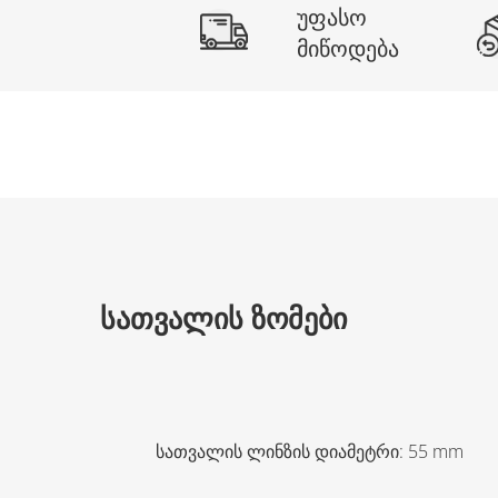
უფასო
მიწოდება
ᲡᲐᲗᲕᲐᲚᲘᲡ ᲖᲝᲛᲔᲑᲘ
სათვალის ლინზის დიამეტრი
:
55
mm