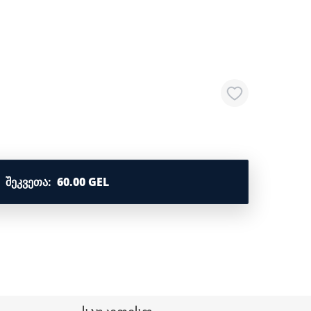
ᲨᲔᲙᲕᲔᲗᲐ
:
60.00 GEL