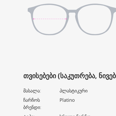
ᲗᲕᲘᲡᲔᲑᲔᲑᲘ (ᲡᲐᲙᲣᲗᲠᲔᲑᲐ, ᲜᲘᲕᲔᲑᲘ
მასალა
:
პლასტიკური
ჩარჩოს
Platino
ბრენდი
: