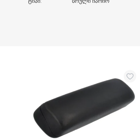
ტიპი
:
სრული ჩარჩო