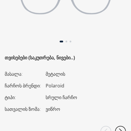
ᲗᲕᲘᲡᲔᲑᲔᲑᲘ (ᲡᲐᲙᲣᲗᲠᲔᲑᲐ, ᲜᲘᲕᲔᲑᲘ..)
მასალა
:
მეტალის
ჩარჩოს ბრენდი
:
Polaroid
ტიპი
:
სრული ჩარჩო
სათვალის ზომა
:
ვიწრო