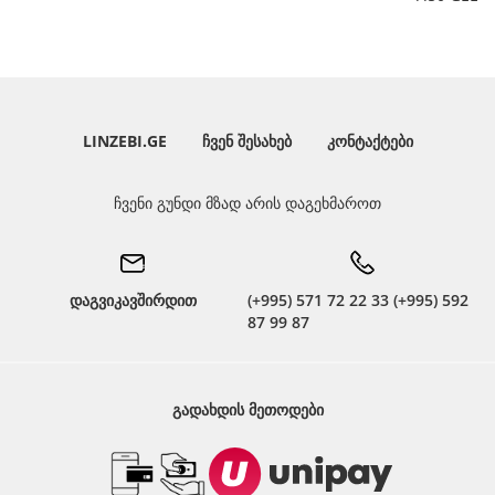
LINZEBI.GE
ᲩᲕᲔᲜ ᲨᲔᲡᲐᲮᲔᲑ
ᲙᲝᲜᲢᲐᲥᲢᲔᲑᲘ
ჩვენი გუნდი მზად არის დაგეხმაროთ
დაგვიკავშირდით
(+995) 571 72 22 33 (+995) 592
87 99 87
ᲒᲐᲓᲐᲮᲓᲘᲡ ᲛᲔᲗᲝᲓᲔᲑᲘ