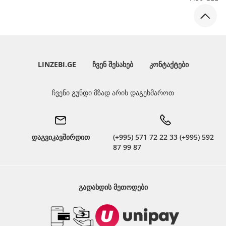
LINZEBI.GE
ᲩᲕᲔᲜ ᲨᲔᲡᲐᲮᲔᲑ
ᲙᲝᲜᲢᲐᲥᲢᲔᲑᲘ
ჩვენი გუნდი მზად არის დაგეხმაროთ
დაგვიკავშირდით
(+995) 571 72 22 33 (+995) 592
87 99 87
ᲒᲐᲓᲐᲮᲓᲘᲡ ᲛᲔᲗᲝᲓᲔᲑᲘ