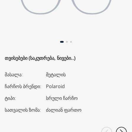
ᲗᲕᲘᲡᲔᲑᲔᲑᲘ (ᲡᲐᲙᲣᲗᲠᲔᲑᲐ, ᲜᲘᲕᲔᲑᲘ..)
მასალა
:
მეტალის
ჩარჩოს ბრენდი
:
Polaroid
ტიპი
:
სრული ჩარჩო
სათვალის ზომა
:
ძალიან ფართო