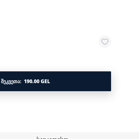
ᲨᲔᲙᲕᲔᲗᲐ
:
190.00 GEL