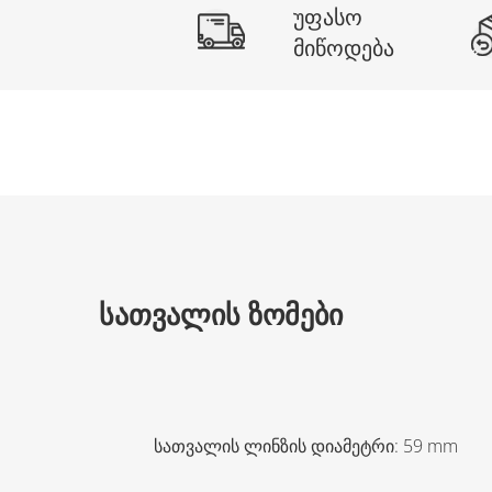
უფასო
მიწოდება
ᲡᲐᲗᲕᲐᲚᲘᲡ ᲖᲝᲛᲔᲑᲘ
სათვალის ლინზის დიამეტრი
:
59
mm