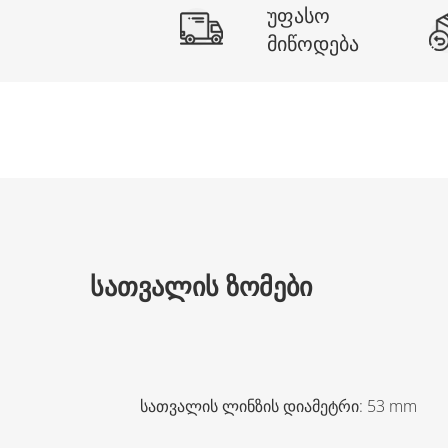
უფასო
მიწოდება
ᲡᲐᲗᲕᲐᲚᲘᲡ ᲖᲝᲛᲔᲑᲘ
სათვალის ლინზის დიამეტრი
:
53
mm