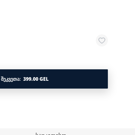
ᲨᲔᲙᲕᲔᲗᲐ
:
399.00 GEL